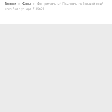
Главная
Фоны
Фон ритуальный Поминальник большой ерш/
елка 5шт.в уп. арт. F-15621