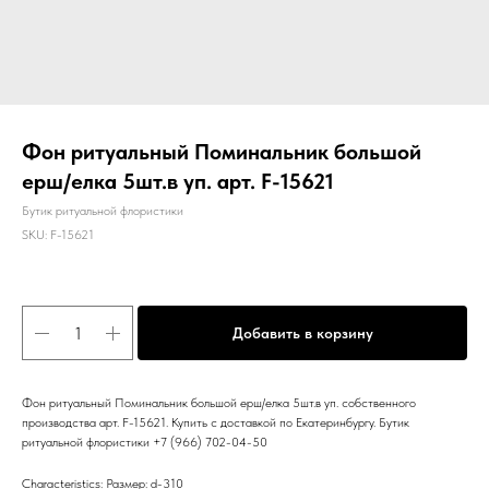
Фон ритуальный Поминальник большой
ерш/елка 5шт.в уп. арт. F-15621
Бутик ритуальной флористики
SKU:
F-15621
Добавить в корзину
Фон ритуальный Поминальник большой ерш/елка 5шт.в уп. собственного
производства арт. F-15621. Купить с доставкой по Екатеринбургу. Бутик
ритуальной флористики +7 (966) 702-04-50
Characteristics: Размер: d-310