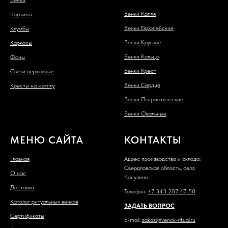
Венки Капля
Корзины
Венки Европейские
Клумбы
Венки Круглые
Каркасы
Венки Кольцо
Фоны
Венки Крест
Свечи церковные
Венки Сердце
Кресты на могилу
Венки Патриотические
Венки Овальные
МЕНЮ САЙТА
КОНТАКТЫ
Главная
Адрес производства и склада:
Свердловская область, село
О нас
Косулино
Доставка
Телефон:
+7 343 207-67-50
Каталог ритуальных венков
ЗАДАТЬ ВОПРОС
Сертификаты
E-mail:
zakaz@venok-ritual.ru