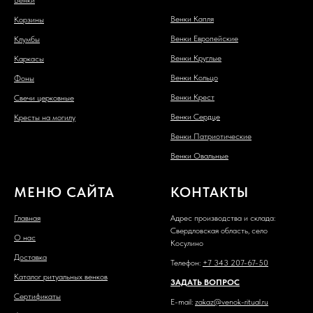
Венки Капля
Корзины
Венки Европейские
Клумбы
Венки Круглые
Каркасы
Венки Кольцо
Фоны
Венки Крест
Свечи церковные
Венки Сердце
Кресты на могилу
Венки Патриотические
Венки Овальные
МЕНЮ САЙТА
КОНТАКТЫ
Главная
Адрес производства и склада:
Свердловская область, село
О нас
Косулино
Доставка
Телефон:
+7 343 207-67-50
Каталог ритуальных венков
ЗАДАТЬ ВОПРОС
Сертификаты
E-mail:
zakaz@venok-ritual.ru