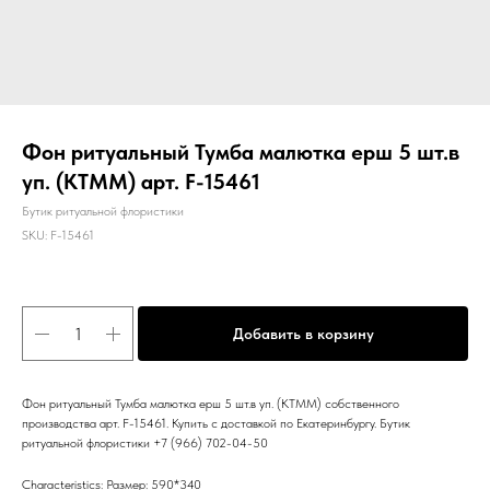
Фон ритуальный Тумба малютка ерш 5 шт.в
уп. (КТММ) арт. F-15461
Бутик ритуальной флористики
SKU:
F-15461
Добавить в корзину
Фон ритуальный Тумба малютка ерш 5 шт.в уп. (КТММ) собственного
производства арт. F-15461. Купить с доставкой по Екатеринбургу. Бутик
ритуальной флористики +7 (966) 702-04-50
Characteristics: Размер: 590*340