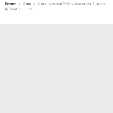
Главная
Фоны
Фон ритуальный Тумба малютка ерш 5 шт.в уп.
(КТММ) арт. F-15461