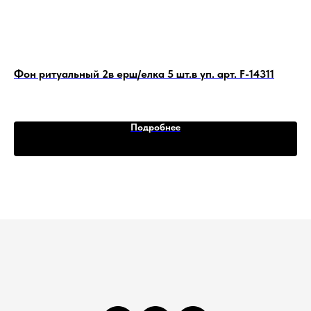
1
Фон ритуальный 2в ерш/елка 5 шт.в уп. арт. F-14311
Фо
14
305
Подробнее