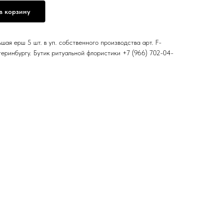
в корзину
ая ерш 5 шт. в уп. собственного производства арт. F-
теринбургу. Бутик ритуальной флористики +7 (966) 702-04-