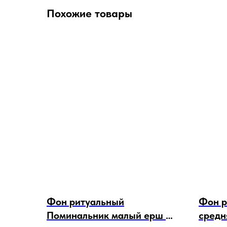
Похожие товары
Фон ритуальный
Фон р
Поминальник малый ерш 5
средня