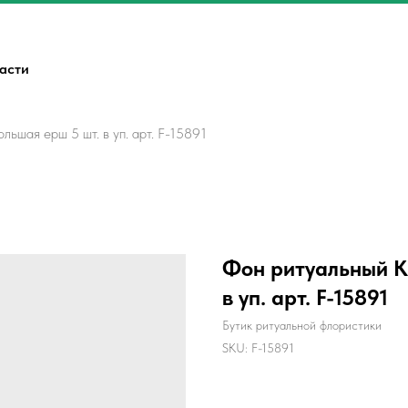
ласти
ьшая ерш 5 шт. в уп. арт. F-15891
Фон ритуальный К
в уп. арт. F-15891
Бутик ритуальной флористики
SKU:
F-15891