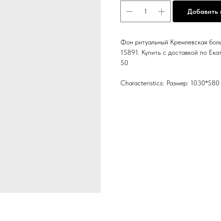
Добавить 
Фон ритуальный Кремлевская больш
15891. Купить с доставкой по Ека
50
Characteristics: Размер: 1030*580