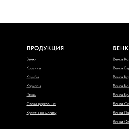
ПРОДУКЦИЯ
ВЕНК
Венки
Венки Ка
Корзины
Венки Ев
Клумбы
Венки Кр
Каркасы
Венки Ко
Фоны
Венки Кр
Свечи церковные
Венки Се
Кресты на могилу
Венки Па
Венки Ов