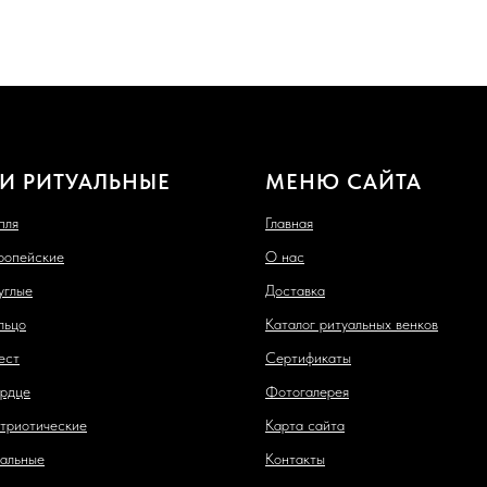
И РИТУАЛЬНЫЕ
МЕНЮ САЙТА
пля
Главная
ропейские
О нас
углые
Доставка
льцо
Каталог ритуальных венков
ест
Сертификаты
рдце
Фотогалерея
триотические
Карта сайта
альные
Контакты