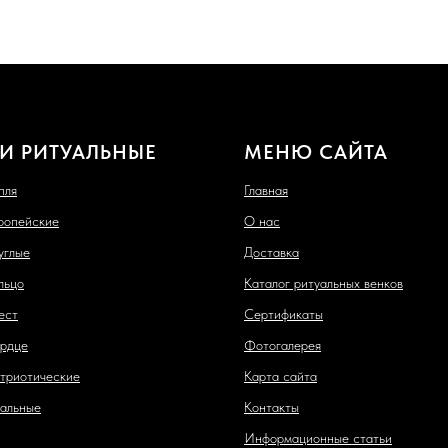
И РИТУАЛЬНЫЕ
МЕНЮ САЙТА
пля
Главная
ропейские
О нас
углые
Доставка
льцо
Каталог ритуальных венков
ест
Сертификаты
рдце
Фотогалерея
триотические
Карта сайта
альные
Контакты
Информационные статьи