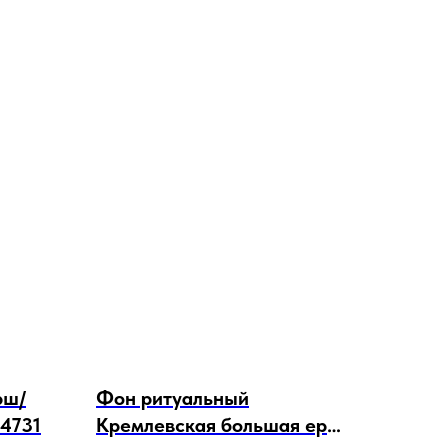
рш/
Фон ритуальный
14731
Кремлевская большая ерш/