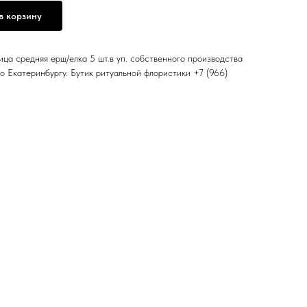
в корзину
ца средняя ерш/елка 5 шт.в уп. собственного производства
по Екатеринбургу. Бутик ритуальной флористики +7 (966)