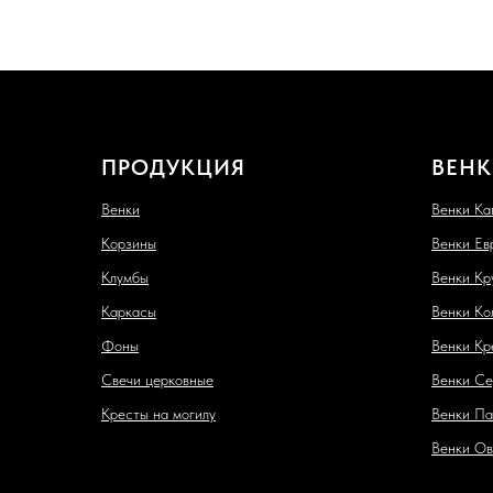
ПРОДУКЦИЯ
ВЕНК
Венки
Венки Ка
Корзины
Венки Ев
Клумбы
Венки Кр
Каркасы
Венки Ко
Фоны
Венки Кр
Свечи церковные
Венки Се
Кресты на могилу
Венки Па
Венки Ов