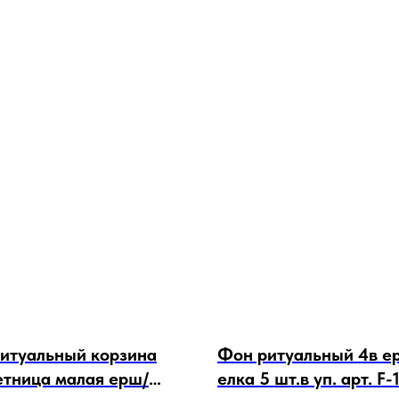
итуальный корзина
Фон ритуальный 4в е
тница малая ерш/
елка 5 шт.в уп. арт. F-