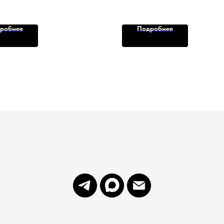
 шт.в уп. арт. F-15841
робнее
Подробнее