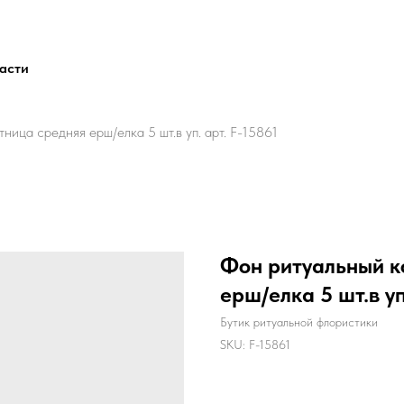
ласти
ица средняя ерш/елка 5 шт.в уп. арт. F-15861
Фон ритуальный к
ерш/елка 5 шт.в уп
Бутик ритуальной флористики
SKU:
F-15861