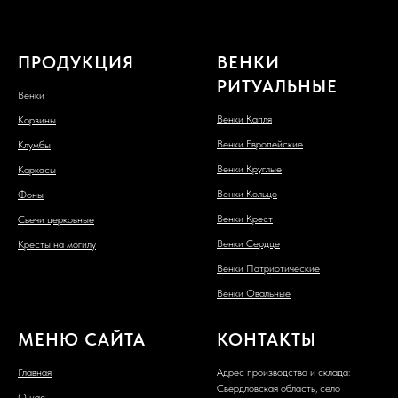
ПРОДУКЦИЯ
ВЕНКИ
РИТУАЛЬНЫЕ
Венки
Венки Капля
Корзины
Венки Европейские
Клумбы
Венки Круглые
Каркасы
Венки Кольцо
Фоны
Венки Крест
Свечи церковные
Венки Сердце
Кресты на могилу
Венки Патриотические
Венки Овальные
МЕНЮ САЙТА
КОНТАКТЫ
Главная
Адрес производства и склада:
Свердловская область, село
О нас