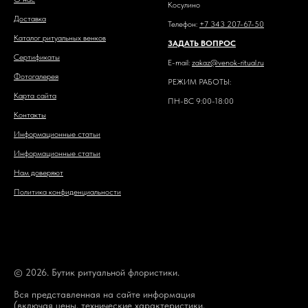
Косулино
Доставка
Телефон:
+7 343 207-67-50
Каталог ритуальных венков
ЗАДАТЬ ВОПРОС
Сертификаты
E-mail:
zakaz@venok-ritual.ru
Фотогалерея
РЕЖИМ РАБОТЫ:
Карта сайта
ПН-ВС 9:00-18:00
Контакты
Информационные статьи
Информационные статьи
Нам доверяют
Политика конфиденциальности
© 2026. Бутик ритуальной флористики.
Вся представленная на сайте информация
(включая цены, технические характеристики,