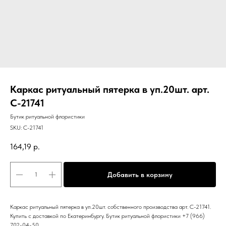
Каркас ритуальный пятерка в уп.20шт. арт.
C-21741
Бутик ритуальной флористики
SKU:
C-21741
164,19
р.
Добавить в корзину
Каркас ритуальный пятерка в уп.20шт. собственного производства арт. C-21741.
Купить с доставкой по Екатеринбургу. Бутик ритуальной флористики +7 (966)
702-04-50