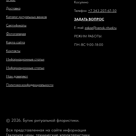
Косулино
Доставка
Телефон:
+7 343 207-67-50
Каталог ритуальных венков
ЗАДАТЬ ВОПРОС
Сертификаты
E-mail:
zakaz@venok-ritual.ru
Фотогалерея
РЕЖИМ РАБОТЫ:
Карта сайта
ПН-ВС 9:00-18:00
Контакты
Информационные статьи
Информационные статьи
Нам доверяют
Политика конфиденциальности
© 2026. Бутик ритуальной флористики.
Вся представленная на сайте информация
(включая цены, технические характеристики,