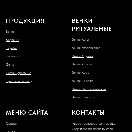
ПРОДУКЦИЯ
ВЕНКИ
РИТУАЛЬНЫЕ
Венки
Венки Капля
Корзины
Венки Европейские
Клумбы
Венки Круглые
Каркасы
Венки Кольцо
Фоны
Венки Крест
Свечи церковные
Венки Сердце
Кресты на могилу
Венки Патриотические
Венки Овальные
МЕНЮ САЙТА
КОНТАКТЫ
Главная
Адрес производства и склада:
Свердловская область, село
О нас