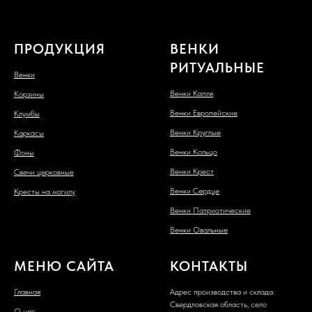
ПРОДУКЦИЯ
ВЕНКИ
РИТУАЛЬНЫЕ
Венки
Венки Капля
Корзины
Венки Европейские
Клумбы
Венки Круглые
Каркасы
Венки Кольцо
Фоны
Венки Крест
Свечи церковные
Венки Сердце
Кресты на могилу
Венки Патриотические
Венки Овальные
МЕНЮ САЙТА
КОНТАКТЫ
Главная
Адрес производства и склада:
Свердловская область, село
О нас