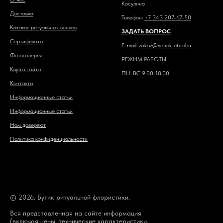
Косулино
Доставка
Телефон:
+7 343 207-67-50
Каталог ритуальных венков
ЗАДАТЬ ВОПРОС
Сертификаты
E-mail:
zakaz@venok-ritual.ru
Фотогалерея
РЕЖИМ РАБОТЫ:
Карта сайта
ПН-ВС 9:00-18:00
Контакты
Информационные статьи
Информационные статьи
Нам доверяют
Политика конфиденциальности
© 2026. Бутик ритуальной флористики.
Вся представленная на сайте информация
(включая цены, технические характеристики,