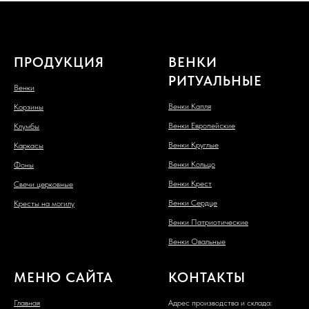
ПРОДУКЦИЯ
ВЕНКИ
РИТУАЛЬНЫЕ
Венки
Венки Капля
Корзины
Венки Европейские
Клумбы
Венки Круглые
Каркасы
Венки Кольцо
Фоны
Венки Крест
Свечи церковные
Венки Сердце
Кресты на могилу
Венки Патриотические
Венки Овальные
МЕНЮ САЙТА
КОНТАКТЫ
Главная
Адрес производства и склада: