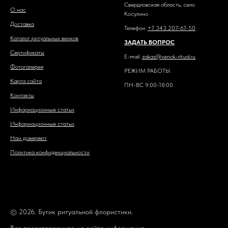
Свердловская область, село
О нас
Косулино
Доставка
Телефон:
+7 343 207-67-50
Каталог ритуальных венков
ЗАДАТЬ ВОПРОС
Сертификаты
E-mail:
zakaz@venok-ritual.ru
Фотогалерея
РЕЖИМ РАБОТЫ:
Карта сайта
ПН-ВС 9:00-18:00
Контакты
Информационные статьи
Информационные статьи
Нам доверяют
Политика конфиденциальности
© 2026. Бутик ритуальной флористики.
Вся представленная на сайте информация