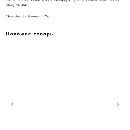
20931. Купить с доставкой по Екатеринбургу. Бутик ритуальной флористики +7
(966) 702-04-50
Characteristics: Размер:100*520
Похожие товары