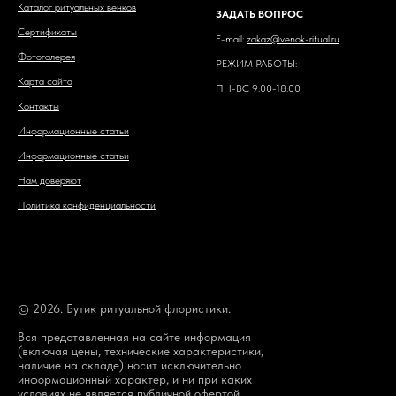
Каталог ритуальных венков
ЗАДАТЬ ВОПРОС
Сертификаты
E-mail:
zakaz@venok-ritual.ru
Фотогалерея
РЕЖИМ РАБОТЫ:
Карта сайта
ПН-ВС 9:00-18:00
Контакты
Информационные статьи
Информационные статьи
Нам доверяют
Политика конфиденциальности
© 2026. Бутик ритуальной флористики.
Вся представленная на сайте информация
(включая цены, технические характеристики,
наличие на складе) носит исключительно
информационный характер, и ни при каких
условиях не является публичной офертой,