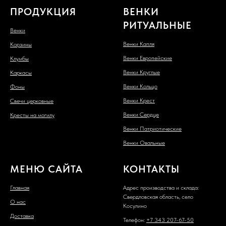
ПРОДУКЦИЯ
ВЕНКИ
РИТУАЛЬНЫЕ
Венки
Венки Капля
Корзины
Венки Европейские
Клумбы
Венки Круглые
Каркасы
Венки Кольцо
Фоны
Венки Крест
Свечи церковные
Венки Сердце
Кресты на могилу
Венки Патриотические
Венки Овальные
МЕНЮ САЙТА
КОНТАКТЫ
Главная
Адрес производства и склада:
Свердловская область, село
О нас
Косулино
Доставка
Телефон:
+7 343 207-67-50