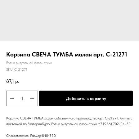
Корзина СВЕЧА ТУМБА малая арт. C-21271
Бутик ритуальной флористики
SKU:
C-21271
87,1
р.
Добавить в корзину
Корзина СВЕЧА ТУМБА малая собственного производства арт. C-21271. Купить с
доставкой по Екатеринбургу. Бутик ритуальной флористики +7 (966) 702-04-50
Characteristics: Размер:840*530