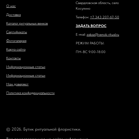
Свердловская область, село
О нас
Косулино
Доставка
Телефон:
+7 343 207-67-50
Каталог ритуальных венков
ЗАДАТЬ ВОПРОС
Сертификаты
E-mail:
zakaz@venok-ritual.ru
Фотогалерея
РЕЖИМ РАБОТЫ:
Карта сайта
ПН-ВС 9:00-18:00
Контакты
Информационные статьи
Информационные статьи
Нам доверяют
Политика конфиденциальности
© 2026. Бутик ритуальной флористики.
Вся представленная на сайте информация