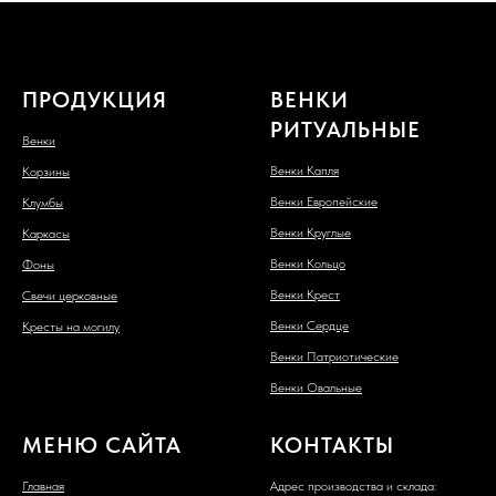
ПРОДУКЦИЯ
ВЕНКИ
РИТУАЛЬНЫЕ
Венки
Венки Капля
Корзины
Венки Европейские
Клумбы
Венки Круглые
Каркасы
Венки Кольцо
Фоны
Венки Крест
Свечи церковные
Венки Сердце
Кресты на могилу
Венки Патриотические
Венки Овальные
МЕНЮ САЙТА
КОНТАКТЫ
Главная
Адрес производства и склада: