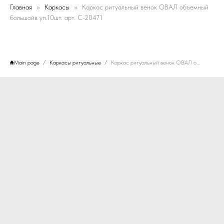
Главная
Каркасы
Каркас ритуальный венок ОВАЛ объемный
большойв уп.10шт. арт. C-20471
Main page
Каркасы ритуальные
Каркас ритуальный венок ОВАЛ объемный большойв уп.10шт. арт. C-20471