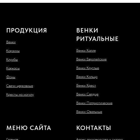
ПРОДУКЦИЯ
ВЕНКИ
РИТУАЛЬНЫЕ
Венки
Венки Капля
Корзины
Венки Европейские
Клумбы
Венки Круглые
Каркасы
Венки Кольцо
Фоны
Венки Крест
Свечи церковные
Венки Сердце
Кресты на могилу
Венки Патриотические
Венки Овальные
МЕНЮ САЙТА
КОНТАКТЫ
Главная
Адрес производства и склада: