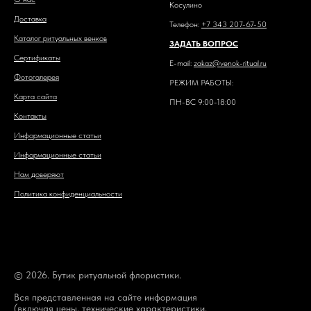
Косулино
Доставка
Телефон:
+7 343 207-67-50
Каталог ритуальных венков
ЗАДАТЬ ВОПРОС
Сертификаты
E-mail:
zakaz@venok-ritual.ru
Фотогалерея
РЕЖИМ РАБОТЫ:
Карта сайта
ПН-ВС 9:00-18:00
Контакты
Информационные статьи
Информационные статьи
Нам доверяют
Политика конфиденциальности
© 2026. Бутик ритуальной флористики.
Вся представленная на сайте информация
(включая цены, технические характеристики,