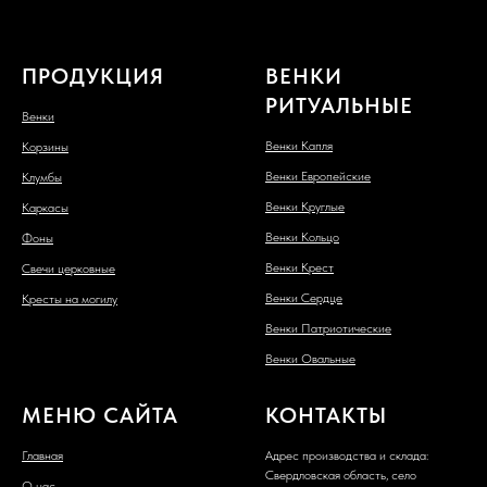
ПРОДУКЦИЯ
ВЕНКИ
РИТУАЛЬНЫЕ
Венки
Венки Капля
Корзины
Венки Европейские
Клумбы
Венки Круглые
Каркасы
Венки Кольцо
Фоны
Венки Крест
Свечи церковные
Венки Сердце
Кресты на могилу
Венки Патриотические
Венки Овальные
МЕНЮ САЙТА
КОНТАКТЫ
Главная
Адрес производства и склада:
Свердловская область, село
О нас