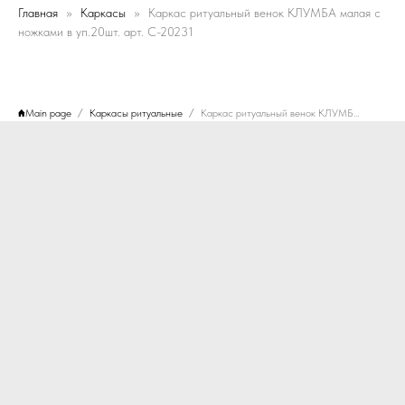
Главная
Каркасы
Каркас ритуальный венок КЛУМБА малая с
ножками в уп.20шт. арт. C-20231
Main page
Каркасы ритуальные
Каркас ритуальный венок КЛУМБА малая с ножками в уп.20шт. арт. C-20231