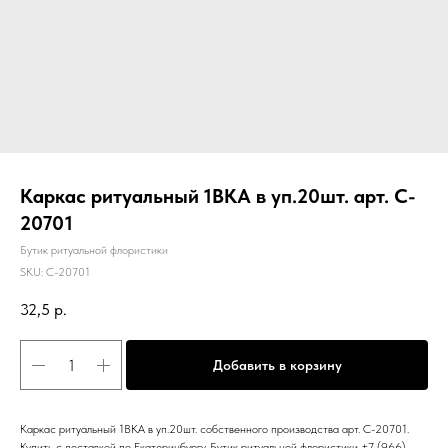
Каркас ритуальный 1ВКА в уп.20шт. арт. C-
20701
Бутик ритуальной флористики
SKU:
C-20701
32,5
р.
Добавить в корзину
Каркас ритуальный 1ВКА в уп.20шт. собственного производства арт. C-20701.
Купить с доставкой по Екатеринбургу. Бутик ритуальной флористики +7 (966)