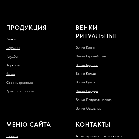
ПРОДУКЦИЯ
ВЕНКИ
РИТУАЛЬНЫЕ
Венки
Венки Капля
Корзины
Венки Европейские
Клумбы
Венки Круглые
Каркасы
Венки Кольцо
Фоны
Венки Крест
Свечи церковные
Венки Сердце
Кресты на могилу
Венки Патриотические
Венки Овальные
МЕНЮ САЙТА
КОНТАКТЫ
Главная
Адрес производства и склада: