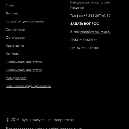
Свердловская область, село
О нас
Косулино
Доставка
Телефон:
+7 343 207-67-50
Каталог ритуальных венков
ЗАДАТЬ ВОПРОС
Сертификаты
E-mail:
zakaz@venok-ritual.ru
Фотогалерея
РЕЖИМ РАБОТЫ:
Карта сайта
ПН-ВС 9:00-18:00
Контакты
Информационные статьи
Информационные статьи
Нам доверяют
Политика конфиденциальности
© 2026. Бутик ритуальной флористики.
Вся представленная на сайте информация