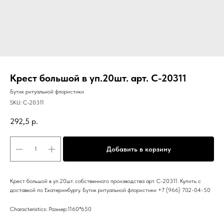
Крест большой в уп.20шт. арт. C-20311
Бутик ритуальной флористики
SKU:
C-20311
292,5
р.
Добавить в корзину
Крест большой в уп.20шт. собственного производства арт. C-20311. Купить с
доставкой по Екатеринбургу. Бутик ритуальной флористики +7 (966) 702-04-50
Characteristics: Размер:1160*650