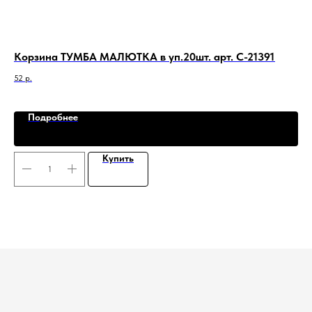
.
Корзина ТУМБА МАЛЮТКА в уп.20шт. арт. C-21391
Ко
52
р.
97,
Подробнее
Купить