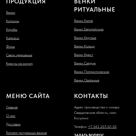
ПРОДУКЦИЯ
ВЕНКИ
РИТУАЛЬНЫЕ
Венки
Венки Капля
Корзины
Венки Европейские
Клумбы
Венки Круглые
Каркасы
Венки Кольцо
Фоны
Венки Крест
Свечи церковные
Венки Сердце
Кресты на могилу
Венки Патриотические
Венки Овальные
МЕНЮ САЙТА
КОНТАКТЫ
Главная
Адрес производства и склада:
Свердловская область, село
О нас
Косулино
Доставка
Телефон:
+7 343 207-67-50
Каталог ритуальных венков
ЗАДАТЬ ВОПРОС