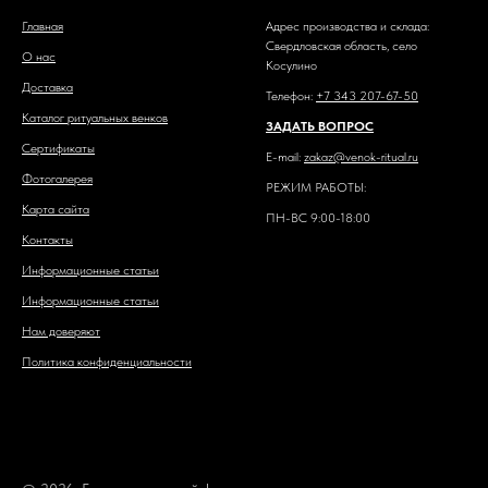
Главная
Адрес производства и склада:
Свердловская область, село
О нас
Косулино
Доставка
Телефон:
+7 343 207-67-50
Каталог ритуальных венков
ЗАДАТЬ ВОПРОС
Сертификаты
E-mail:
zakaz@venok-ritual.ru
Фотогалерея
РЕЖИМ РАБОТЫ:
Карта сайта
ПН-ВС 9:00-18:00
Контакты
Информационные статьи
Информационные статьи
Нам доверяют
Политика конфиденциальности