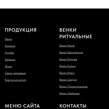
ПРОДУКЦИЯ
ВЕНКИ
РИТУАЛЬНЫЕ
Венки
Венки Капля
Корзины
Венки Европейские
Клумбы
Венки Круглые
Каркасы
Венки Кольцо
Фоны
Венки Крест
Свечи церковные
Венки Сердце
Кресты на могилу
Венки Патриотические
Венки Овальные
МЕНЮ САЙТА
КОНТАКТЫ