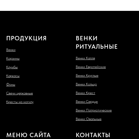
ПРОДУКЦИЯ
ВЕНКИ
РИТУАЛЬНЫЕ
Венки
Венки Капля
Корзины
Венки Европейские
Клумбы
Венки Круглые
Каркасы
Венки Кольцо
Фоны
Венки Крест
Свечи церковные
Венки Сердце
Кресты на могилу
Венки Патриотические
Венки Овальные
МЕНЮ САЙТА
КОНТАКТЫ