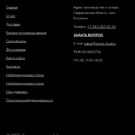
Главная
Адрес производства и склада:
Свердловская область, село
О нас
Косулино
Доставка
Телефон:
+7 343 207-67-50
Каталог ритуальных венков
ЗАДАТЬ ВОПРОС
Сертификаты
E-mail:
zakaz@venok-ritual.ru
Фотогалерея
РЕЖИМ РАБОТЫ:
Карта сайта
ПН-ВС 9:00-18:00
Контакты
Информационные статьи
Информационные статьи
Нам доверяют
Политика конфиденциальности