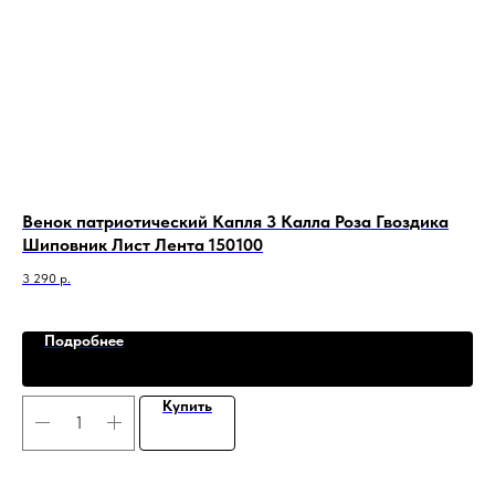
ия
Венок патриотический Капля 3 Калла Роза Гвоздика
Ка
Шиповник Лист Лента 150100
ар
3 290
р.
143
Подробнее
Купить