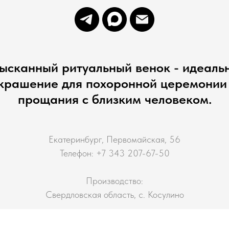
ысканный ритуальный венок - идеаль
крашение для похоронной церемонии
прощания с близким человеком.
Екатеринбург, Первомайская, 56
Телефон: +7 343 207-67-50
Производство:
Свердловская область, с. Косулино