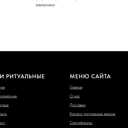
заказчика
И РИТУАЛЬНЫЕ
МЕНЮ САЙТА
пля
Главная
ропейские
О нас
углые
Доставка
льцо
Каталог ритуальных венков
ест
Сертификаты