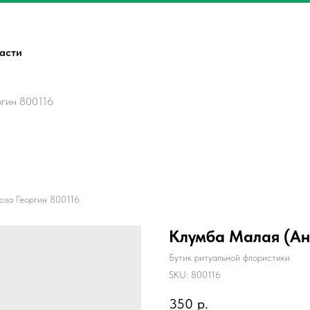
ласти
ргин 800116
оза Георгин 800116
Клумба Малая (Аня
Бутик ритуальной флористики
SKU:
800116
350
р.