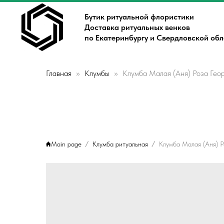
Бутик ритуальной флористики
Доставка ритуальных венков
по Екатеринбургу и Свердловской об
Главная
Клумбы
Клумба Малая (Аня) Роза Гео
Main page
Клумба ритуальная
Клумба Малая (Аня) Р