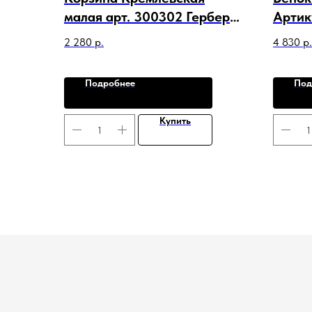
малая арт. 300302 Гербера
Артик
желтая
Пион 
2 280
р.
4 830
р.
Лист
Подробнее
Под
Купить