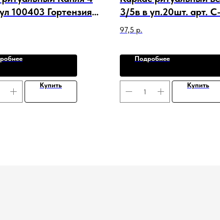
ул 100403 Гортензия
3/5в в уп.20шт. арт. C
Лилия Роза Фикус
97,5
р.
робнее
Подробнее
Купить
Купить