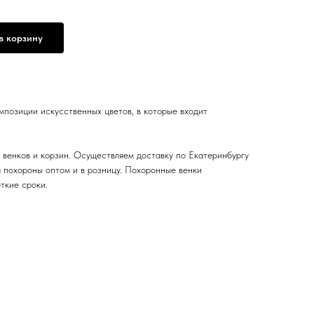
в корзину
мпозиции искусственных цветов, в которые входит
венков и корзин. Осуществляем доставку по Екатеринбургу
а похороны оптом и в розницу. Похоронные венки
ткие сроки.