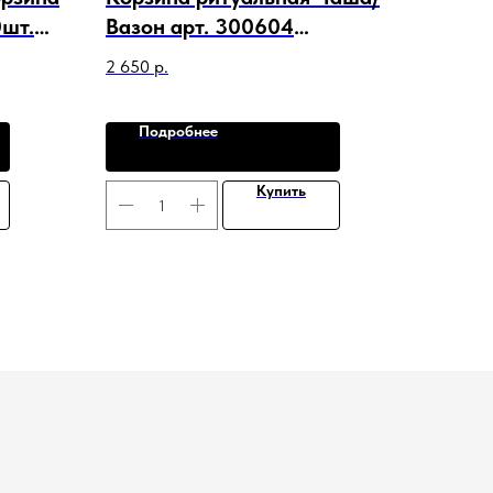
шт.
Вазон арт. 300604
Гортензия Лилия Роза Лист
2 650
р.
Подробнее
Купить