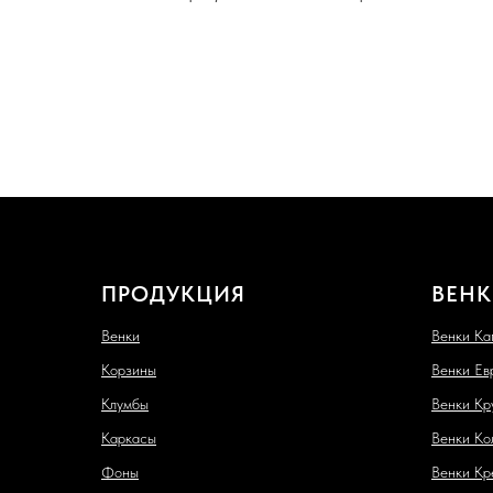
ПРОДУКЦИЯ
ВЕНК
Венки
Венки Ка
Корзины
Венки Ев
Клумбы
Венки Кр
Каркасы
Венки Ко
Фоны
Венки Кр