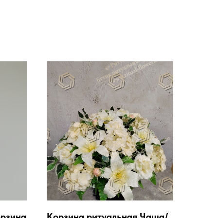
орзина
Корзина ритуальная Чаша/