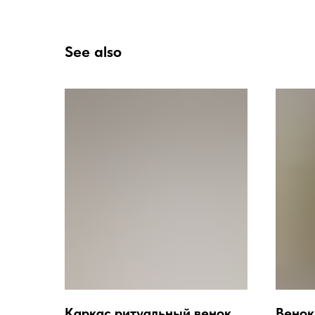
See also
Каркас ритуальный венок
Венок