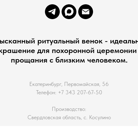
ысканный ритуальный венок - идеаль
крашение для похоронной церемонии
прощания с близким человеком.
Екатеринбург, Первомайская, 56
Телефон: +7 343 207-67-50
Производство:
Свердловская область, с. Косулино