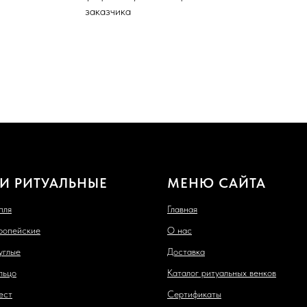
заказчика
И РИТУАЛЬНЫЕ
МЕНЮ САЙТА
пля
Главная
ропейские
О нас
углые
Доставка
льцо
Каталог ритуальных венков
ест
Сертификаты