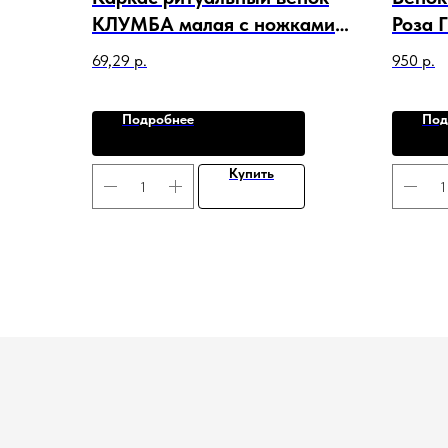
КЛУМБА малая с ножками в
Роза 
уп.20шт. арт. C-20231
69,29
р.
950
р.
Подробнее
Под
Купить