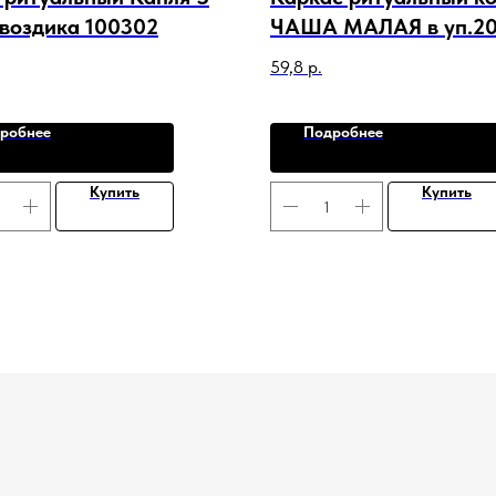
Гвоздика 100302
ЧАША МАЛАЯ в уп.20
арт. C-21691
59,8
р.
робнее
Подробнее
Купить
Купить