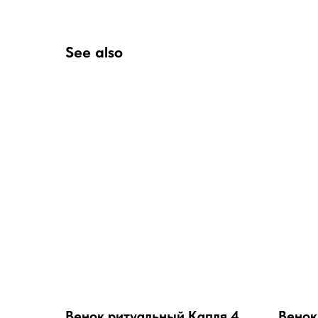
See also
Венок ритуальный Капля 4
Венок