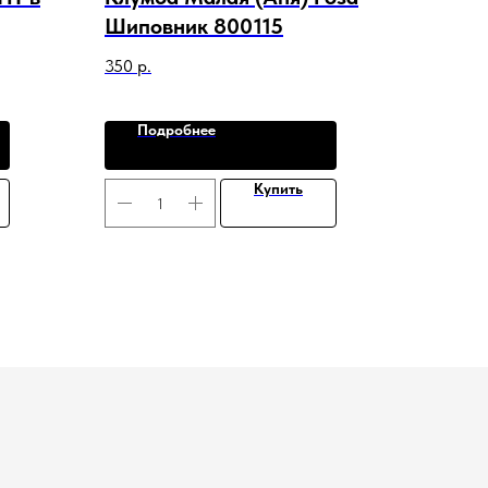
Шиповник 800115
350
р.
Подробнее
Купить