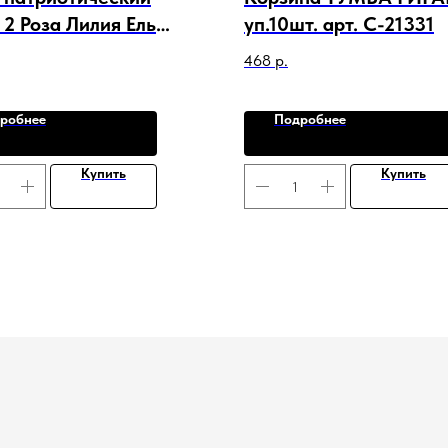
 2 Роза Лилия Ель
уп.10шт. арт. C-21331
 Гвоздика Лист Лента
468
р.
3
робнее
Подробнее
Купить
Купить