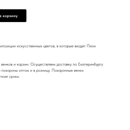
в корзину
мпозиции искусственных цветов, в которые входят Пион
венков и корзин. Осуществляем доставку по Екатеринбургу
а похороны оптом и в розницу. Похоронные венки
ткие сроки.