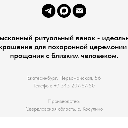
ысканный ритуальный венок - идеаль
крашение для похоронной церемонии
прощания с близким человеком.
Екатеринбург, Первомайская, 56
Телефон: +7 343 207-67-50
Производство:
Свердловская область, с. Косулино