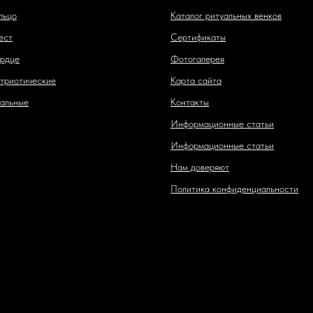
льцо
Каталог ритуальных венков
ест
Сертификаты
рдце
Фотогалерея
триотические
Карта сайта
альные
Контакты
Информационные статьи
Информационные статьи
Нам доверяют
Политика конфиденциальности