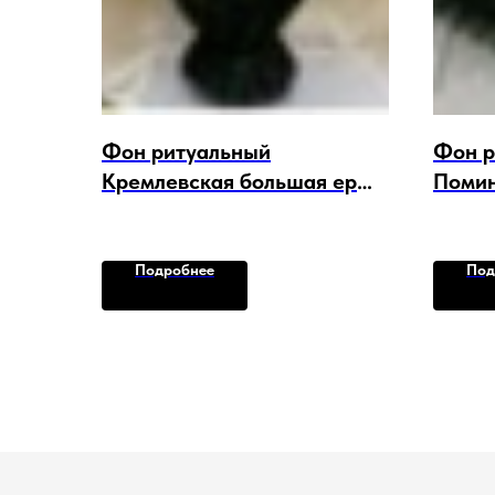
Фон ритуальный
Фон р
Кремлевская большая ерш
Помин
5 шт. в уп. арт. F-15891
5 шт. 
Подробнее
Под