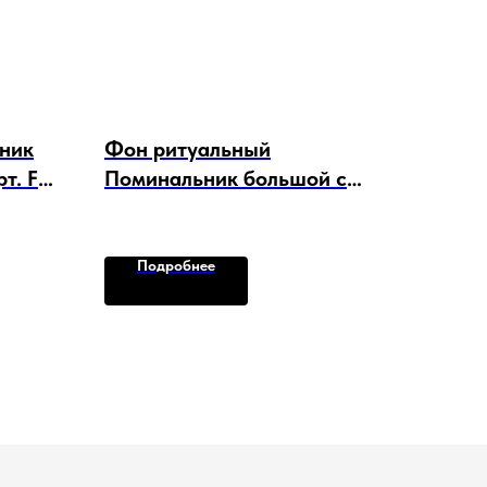
ник
Фон ритуальный
т. F-
Поминальник большой с
ручкой ерш/елка 5 шт. в уп.
арт. F-15631
Подробнее