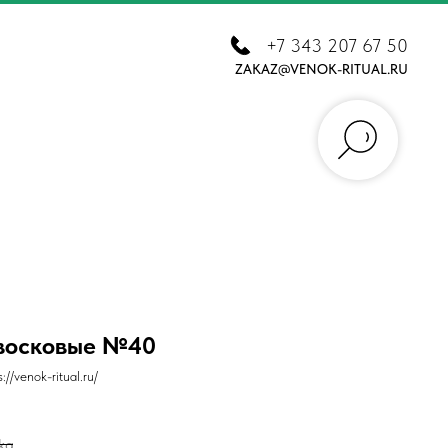
+7 343 207 67 50
ZAKAZ@VENOK-RITUAL.RU
 восковые №40
/venok-ritual.ru/
kg