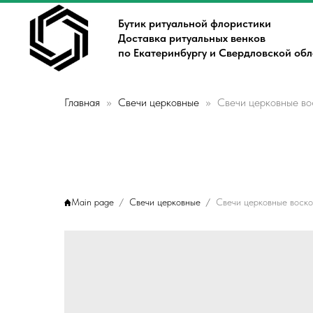
Бутик ритуальной флористики
Доставка ритуальных венков
по Екатеринбургу и Свердловской об
Главная
Свечи церковные
Свечи церковные в
Main page
Свечи церковные
Свечи церковные воск