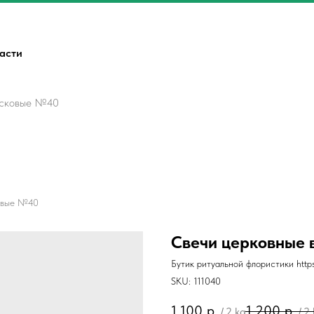
ласти
осковые №40
овые №40
Свечи церковные
Бутик ритуальной флористики https:/
SKU:
111040
1 100
р.
1 200
р.
/
2 kg
/
2 