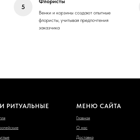
Флористы
Венки и корзины создают опытные
флористы, учитывая предпочтения
заказчика
И РИТУАЛЬНЫЕ
МЕНЮ САЙТА
пля
Главная
ропейские
О нас
углые
Доставка