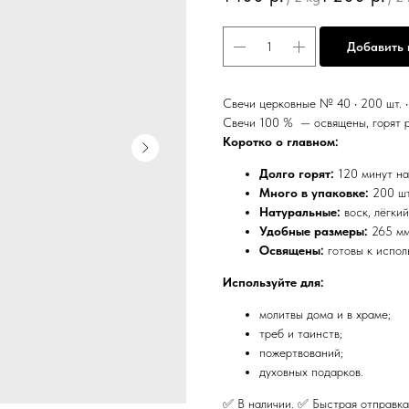
Добавить 
Свечи церковные № 40 • 200 шт. •
Свечи 100 % — освящены, горят р
Коротко о главном:
Долго горят:
120 минут на
Много в упаковке:
200 шт
Натуральные:
воск, лёгкий
Удобные размеры:
265 мм
Освящены:
готовы к испол
Используйте для:
молитвы дома и в храме;
треб и таинств;
пожертвований;
духовных подарков.
✅ В наличии. ✅ Быстрая отправка