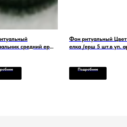
итуальный
Фон ритуальный Цвет
альник средний ерш
елка /ерш 5 шт.в уп. ар
в уп. арт. F-15671
16031
робнее
Подробнее