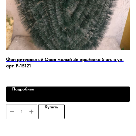
Фон ритуальный Овал малый 3в ерш/елка 5 шт. в уп.
Ко
арт. F-15121
123
Подробнее
Купить