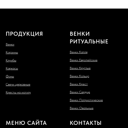
ПРОДУКЦИЯ
ВЕНКИ
РИТУАЛЬНЫЕ
Венки
Венки Капля
Корзины
Венки Европейские
Клумбы
Венки Круглые
Каркасы
Венки Кольцо
Фоны
Венки Крест
Свечи церковные
Венки Сердце
Кресты на могилу
Венки Патриотические
Венки Овальные
МЕНЮ САЙТА
КОНТАКТЫ