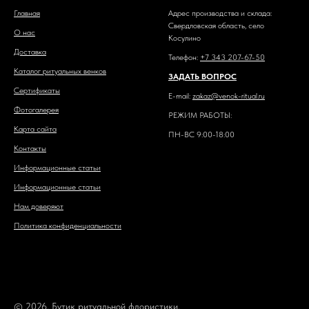
Главная
Адрес производства и склада:
Свердловская область, село
О нас
Косулино
Доставка
Телефон:
+7 343 207-67-50
Каталог ритуальных венков
ЗАДАТЬ ВОПРОС
Сертификаты
E-mail:
zakaz@venok-ritual.ru
Фотогалерея
РЕЖИМ РАБОТЫ:
Карта сайта
ПН-ВС 9:00-18:00
Контакты
Информационные статьи
Информационные статьи
Нам доверяют
Политика конфиденциальности
© 2026. Бутик ритуальной флористики.