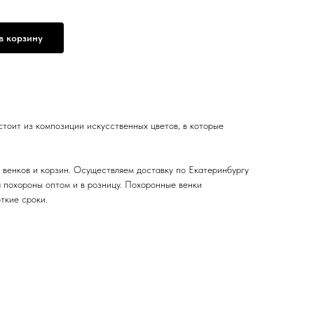
в корзину
стоит из композиции искусственных цветов, в которые
венков и корзин. Осуществляем доставку по Екатеринбургу
а похороны оптом и в розницу. Похоронные венки
ткие сроки.