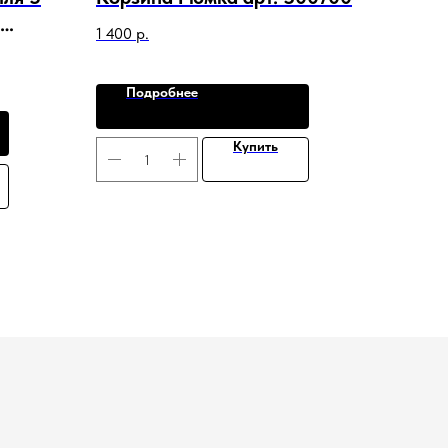
1 400
р.
 Роза
Подробнее
Купить