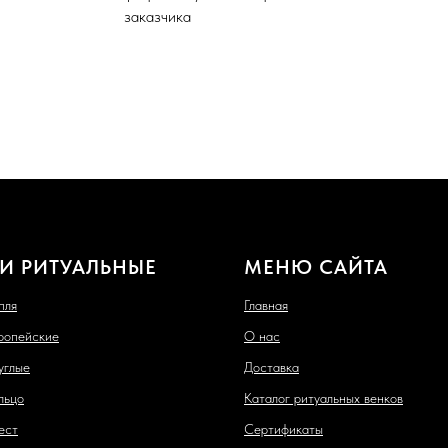
заказчика
И РИТУАЛЬНЫЕ
МЕНЮ САЙТА
пля
Главная
ропейские
О нас
углые
Доставка
льцо
Каталог ритуальных венков
ест
Сертификаты