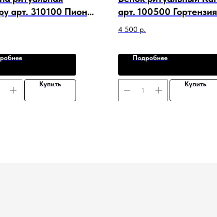
ру арт. 310100 Пион
арт. 100500 Гортензия
 Лист Роза Перо
Лилия Люпин Гвоздика
4 500
р.
Пальма Лист
робнее
Подробнее
Купить
Купить