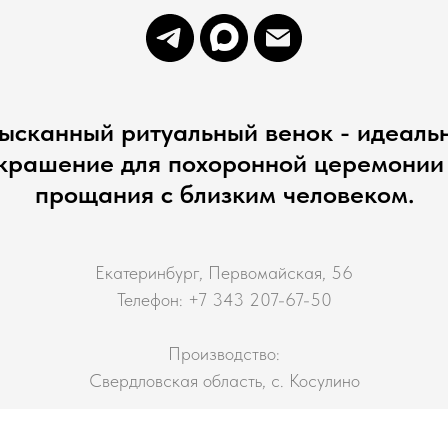
ысканный ритуальный венок - идеаль
крашение для похоронной церемонии
прощания с близким человеком.
Екатеринбург, Первомайская, 56
Телефон: +7 343 207-67-50
Производство:
Свердловская область, с. Косулино