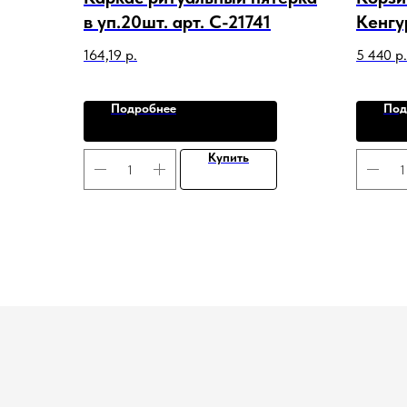
в уп.20шт. арт. C-21741
Кенгу
Калла
164,19
р.
5 440
р.
Подробнее
Под
Купить