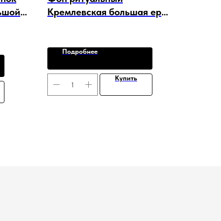
шой в
Кремлевская большая ерш/
елка 5 шт. в уп. арт. F-15901
Подробнее
Купить