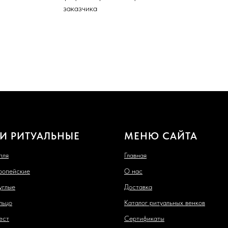
заказчика
И РИТУАЛЬНЫЕ
МЕНЮ САЙТА
пля
Главная
ропейские
О нас
углые
Доставка
льцо
Каталог ритуальных венков
ест
Сертификаты