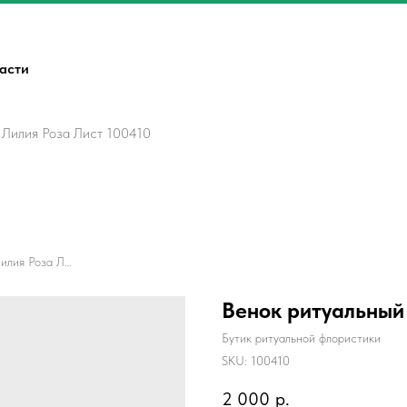
ласти
 Лилия Роза Лист 100410
Венок ритуальный Капля 4 Лилия Роза Лист 100410
Венок ритуальный 
Бутик ритуальной флористики
SKU:
100410
2 000
р.