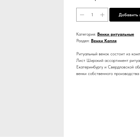
Добавить 
Категория:
Венки ритуальные
Раздел:
Венки Капля
Ритуальный венок состоит из ком
Лист
Широкий ассортимент ритуал
Екатеринбургу и Свердловской об
венки собственного производства 