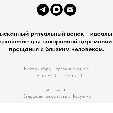
ысканный ритуальный венок - идеаль
крашение для похоронной церемонии
прощания с близким человеком.
Екатеринбург, Первомайская, 56
Телефон: +7 343 207-67-50
Производство:
Свердловская область, с. Косулино