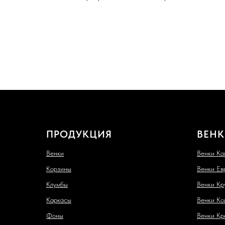
ПРОДУКЦИЯ
ВЕНК
Венки
Венки Ка
Корзины
Венки Ев
Клумбы
Венки Кр
Каркасы
Венки Ко
Фоны
Венки Кр