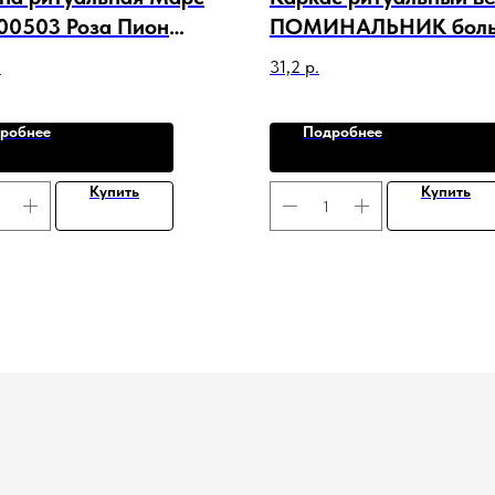
300503 Роза Пион
ПОМИНАЛЬНИК боль
 Калла Лист
уп.20шт. арт. C-20551
.
31,2
р.
робнее
Подробнее
Купить
Купить