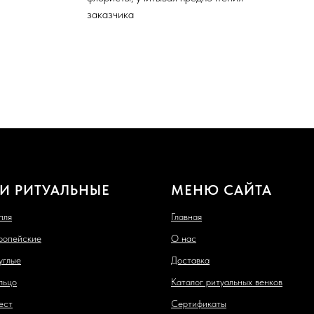
заказчика
И РИТУАЛЬНЫЕ
МЕНЮ САЙТА
пля
Главная
ропейские
О нас
углые
Доставка
льцо
Каталог ритуальных венков
ест
Сертификаты