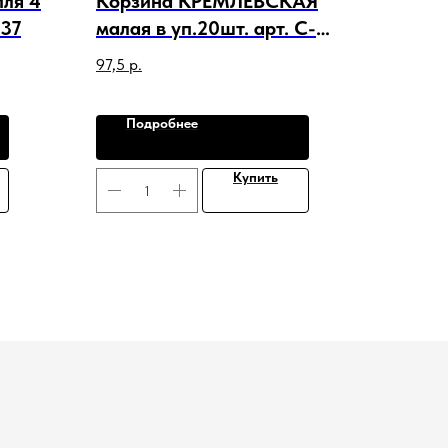
пля 4
Корзина КРЕМЛЕВСКАЯ
437
малая в уп.20шт. арт. C-
21101
97,5
р.
Подробнее
Купить