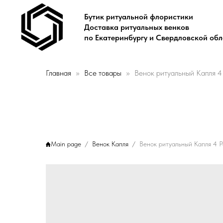
Бутик ритуальной флористики
Доставка ритуальных венков
по Екатеринбургу и Свердловской об
Главная
Все товары
Венок ритуальный Капля 4
Main page
Венок Капля