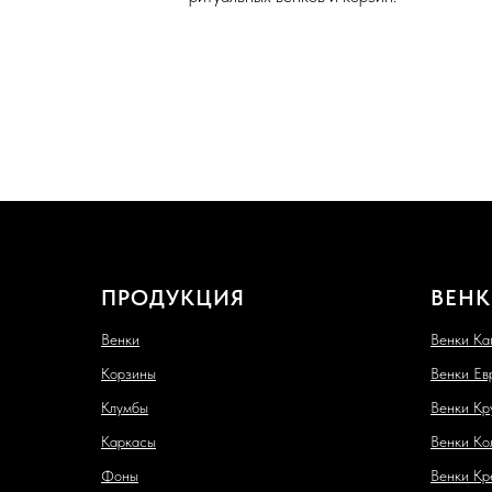
ПРОДУКЦИЯ
ВЕНК
Венки
Венки Ка
Корзины
Венки Ев
Клумбы
Венки Кр
Каркасы
Венки Ко
Фоны
Венки Кр