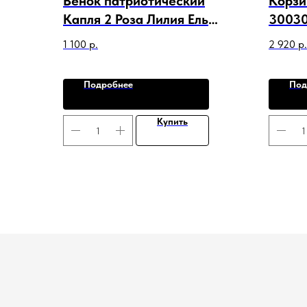
Венок патриотический
Корзи
Капля 2 Роза Лилия Ель
30030
Калла Гвоздика Лист Лента
1 100
р.
2 920
р.
150103
Подробнее
Под
Купить