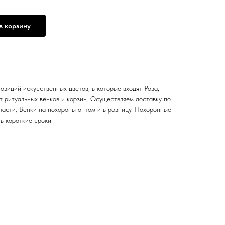
в корзину
озиций искусственных цветов, в которые входят Роза,
 ритуальных венков и корзин. Осуществляем доставку по
ласти. Венки на похороны оптом и в розницу. Похоронные
в короткие сроки.