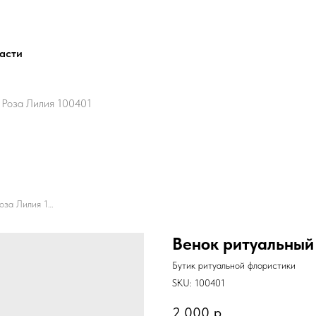
ласти
 Роза Лилия 100401
Венок ритуальный Капля 4 Роза Лилия 100401
Венок ритуальный 
Бутик ритуальной флористики
SKU:
100401
2 000
р.