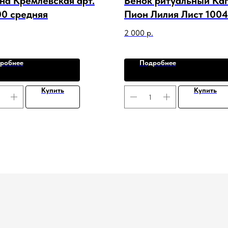
на Кремлевская арт.
Венок ритуальный Ка
0 средняя
Пион Лилия Лист 100
2 000
р.
робнее
Подробнее
Купить
Купить