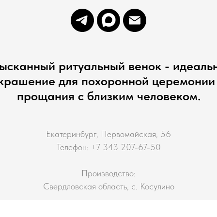
ысканный ритуальный венок - идеаль
крашение для похоронной церемонии
прощания с близким человеком.
Екатеринбург, Первомайская, 56
Телефон: +7 343 207-67-50
Производство:
Свердловская область, с. Косулино