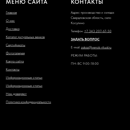
МЕНЮ САЙТА
КОНТАКТЫ
Главная
Адрес производства и склада:
Свердловская область, село
О нас
Косулино
Доставка
Телефон:
+7 343 207-67-50
Каталог ритуальных венков
ЗАДАТЬ ВОПРОС
Сертификаты
E-mail:
zakaz@venok-ritual.ru
Фотогалерея
РЕЖИМ РАБОТЫ:
Карта сайта
ПН-ВС 9:00-18:00
Контакты
Информационные статьи
Информационные статьи
Нам доверяют
Политика конфиденциальности