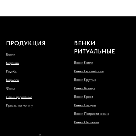
ПРОДУКЦИЯ
ВЕНКИ
РИТУАЛЬНЫЕ
Венки
Венки Капля
Корзины
Венки Европейские
Клумбы
Венки Круглые
Каркасы
Венки Кольцо
Фоны
Венки Крест
Свечи церковные
Венки Сердце
Кресты на могилу
Венки Патриотические
Венки Овальные