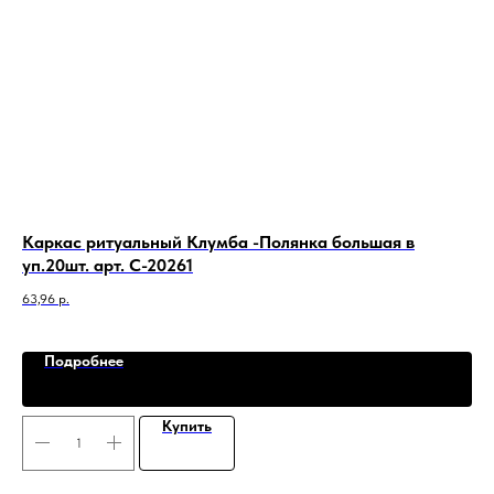
Каркас ритуальный Клумба -Полянка большая в
Фо
уп.20шт. арт. C-20261
в 
63,96
р.
Подробнее
Купить