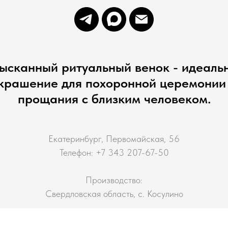
ысканный ритуальный венок - идеаль
крашение для похоронной церемонии
прощания с близким человеком.
Екатеринбург, Первомайская, 56
Телефон: +7 343 207-67-50
Производство:
Свердловская область, с. Косулино