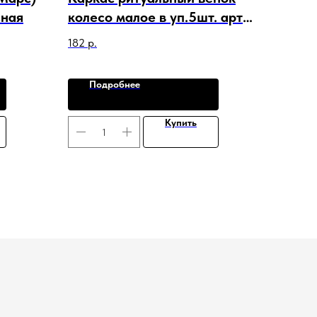
сная
колесо малое в уп.5шт. арт.
C-20291
182
р.
Подробнее
Купить