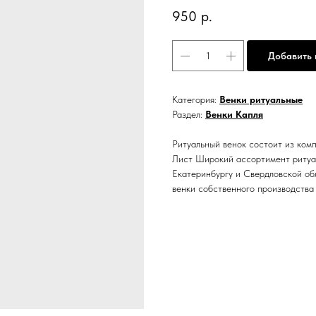
950
р.
Добавить 
Категория:
Венки ритуальные
Раздел:
Венки Капля
Ритуальный венок состоит из комп
Лист Широкий ассортимент ритуал
Екатеринбургу и Свердловской об
венки собственного производства 