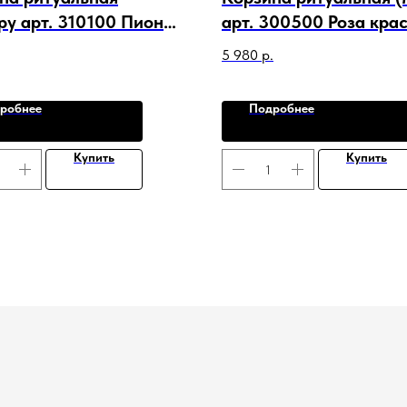
ру арт. 310100 Пион
арт. 300500 Роза кра
 Лист Роза Перо
5 980
р.
робнее
Подробнее
Купить
Купить