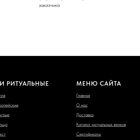
заказчика
И РИТУАЛЬНЫЕ
МЕНЮ САЙТА
пля
Главная
ропейские
О нас
углые
Доставка
льцо
Каталог ритуальных венков
ест
Сертификаты