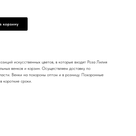
в корзину
озиций искусственных цветов, в которые входят Роза Лилия
ьных венков и корзин. Осуществляем доставку по
ласти. Венки на похороны оптом и в розницу. Похоронные
в короткие сроки.