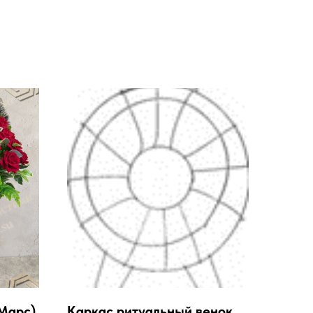
Марс)
Каркас ритуальный венок