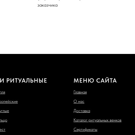
заказчика
И РИТУАЛЬНЫЕ
МЕНЮ САЙТА
пля
Главная
ропейские
О нас
углые
Доставка
льцо
Каталог ритуальных венков
ест
Сертификаты