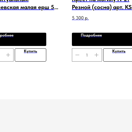
евская малая ерш 5
Резной (сосна) арт. KS
п. арт. F-15921
00021
5 300
р.
робнее
Подробнее
Купить
Купить