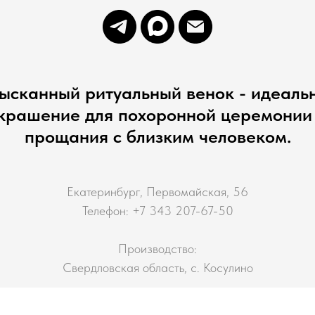
ысканный ритуальный венок - идеаль
крашение для похоронной церемонии
прощания с близким человеком.
Екатеринбург, Первомайская, 56
Телефон: +7 343 207-67-50
Производство:
Свердловская область, с. Косулино