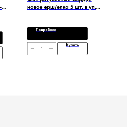
-
новое ерш/елка 5 шт. в уп.
арт. F-30071
Подробнее
Купить