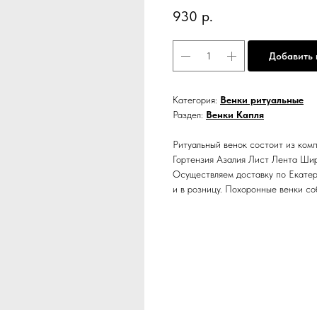
930
р.
Добавить 
Категория:
Венки ритуальные
Раздел:
Венки Капля
Ритуальный венок состоит из комп
Гортензия Азалия Лист Лента Шир
Осуществляем доставку по Екатер
и в розницу. Похоронные венки со