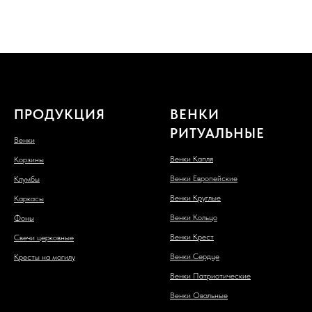
ПРОДУКЦИЯ
ВЕНКИ
РИТУАЛЬНЫЕ
Венки
Венки Капля
Корзины
Венки Европейские
Клумбы
Венки Круглые
Каркасы
Венки Кольцо
Фоны
Венки Крест
Свечи церковные
Венки Сердце
Кресты на могилу
Венки Патриотические
Венки Овальные