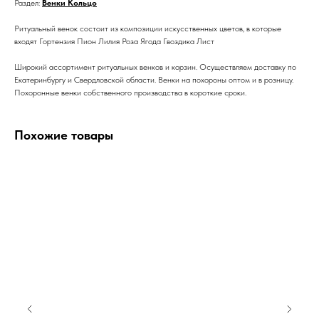
Раздел:
Венки Кольцо
Ритуальный венок состоит из композиции искусственных цветов, в которые
входят Гортензия Пион Лилия Роза Ягода Гвоздика Лист
Широкий ассортимент ритуальных венков и корзин. Осуществляем доставку по
Екатеринбургу и Свердловской области. Венки на похороны оптом и в розницу.
Похоронные венки собственного производства в короткие сроки.
Похожие товары