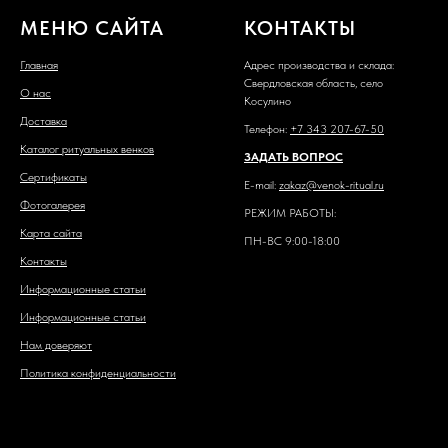
МЕНЮ САЙТА
КОНТАКТЫ
Главная
Адрес производства и склада:
Свердловская область, село
О нас
Косулино
Доставка
Телефон:
+7 343 207-67-50
Каталог ритуальных венков
ЗАДАТЬ ВОПРОС
Сертификаты
E-mail:
zakaz@venok-ritual.ru
Фотогалерея
РЕЖИМ РАБОТЫ:
Карта сайта
ПН-ВС 9:00-18:00
Контакты
Информационные статьи
Информационные статьи
Нам доверяют
Политика конфиденциальности