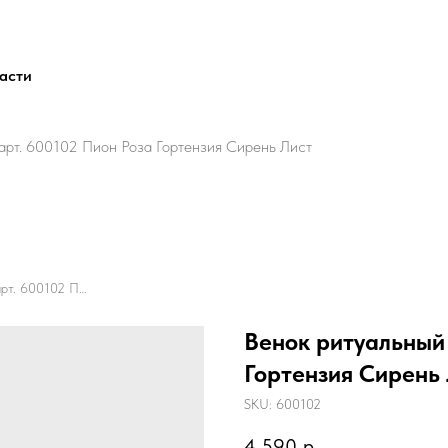
ласти
арт. 600102 Пион Роза Гортензия Сирень Лист
Венок ритуальный Кольцо арт. 600102 Пион Роза Гортензия Сирень Лист
Венок ритуальный 
Гортензия Сирень
SKU:
600102
4 590
р.