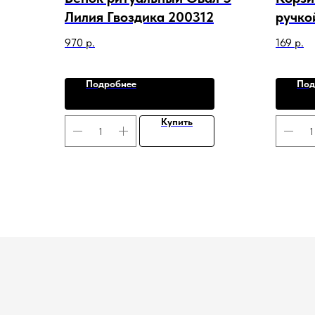
Лилия Гвоздика 200312
ручкой
21281
970
р.
169
р.
Подробнее
Под
Купить