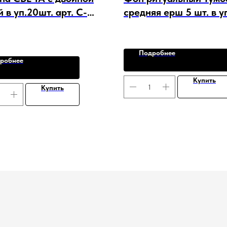
 в уп.20шт. арт. C-
средняя ерш 5 шт. в уп
F-15931
Подробнее
робнее
Купить
Купить