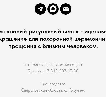
ысканный ритуальный венок - идеаль
крашение для похоронной церемонии
прощания с близким человеком.
Екатеринбург, Первомайская, 56
Телефон: +7 343 207-67-50
Производство:
Свердловская область, с. Косулино