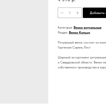
Добавить 
Категория:
Венки ритуальные
Раздел:
Венки Кольцо
Ритуальный венок состоит из комп
Гортензия Сирень Лист
Широкий ассортимент ритуальных 
и Свердловской области. Венки н
собственного производства в коро