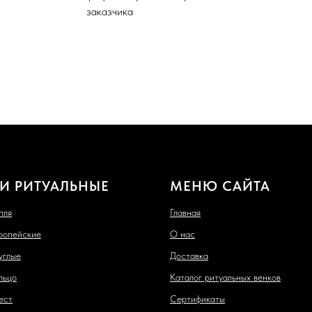
заказчика
И РИТУАЛЬНЫЕ
МЕНЮ САЙТА
пля
Главная
ропейские
О нас
углые
Доставка
льцо
Каталог ритуальных венков
ест
Сертификаты