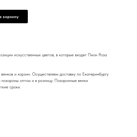
в корзину
озиции искусственных цветов, в которые входят Пион Роза
венков и корзин. Осуществляем доставку по Екатеринбургу
а похороны оптом и в розницу. Похоронные венки
ткие сроки.