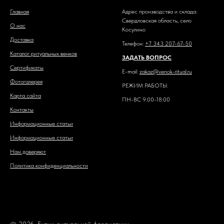
Главная
Адрес производства и склада:
Свердловская область, село
О нас
Косулино
Доставка
Телефон:
+7 343 207-67-50
Каталог ритуальных венков
ЗАДАТЬ ВОПРОС
Сертификаты
E-mail:
zakaz@venok-ritual.ru
Фотогалерея
РЕЖИМ РАБОТЫ:
Карта сайта
ПН-ВС 9:00-18:00
Контакты
Информационные статьи
Информационные статьи
Нам доверяют
Политика конфиденциальности
© 2026. Бутик ритуальной флористики.