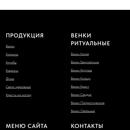
ПРОДУКЦИЯ
ВЕНКИ
РИТУАЛЬНЫЕ
Венки
Венки Капля
Корзины
Венки Европейские
Клумбы
Венки Круглые
Каркасы
Венки Кольцо
Фоны
Венки Крест
Свечи церковные
Венки Сердце
Кресты на могилу
Венки Патриотические
Венки Овальные
МЕНЮ САЙТА
КОНТАКТЫ