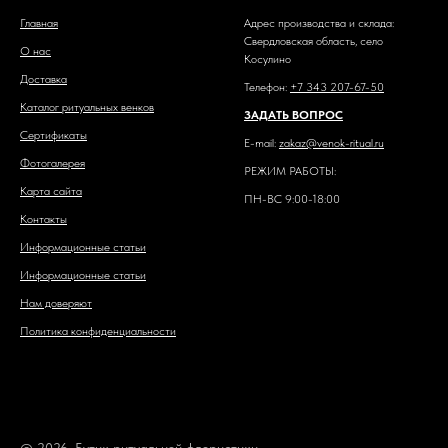
Главная
Адрес производства и склада:
Свердловская область, село
О нас
Косулино
Доставка
Телефон:
+7 343 207-67-50
Каталог ритуальных венков
ЗАДАТЬ ВОПРОС
Сертификаты
E-mail:
zakaz@venok-ritual.ru
Фотогалерея
РЕЖИМ РАБОТЫ:
Карта сайта
ПН-ВС 9:00-18:00
Контакты
Информационные статьи
Информационные статьи
Нам доверяют
Политика конфиденциальности
© 2026. Бутик ритуальной флористики.