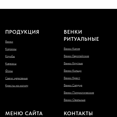
ПРОДУКЦИЯ
ВЕНКИ
РИТУАЛЬНЫЕ
Венки
Венки Капля
Корзины
Венки Европейские
Клумбы
Венки Круглые
Каркасы
Венки Кольцо
Фоны
Венки Крест
Свечи церковные
Венки Сердце
Кресты на могилу
Венки Патриотические
Венки Овальные
МЕНЮ САЙТА
КОНТАКТЫ