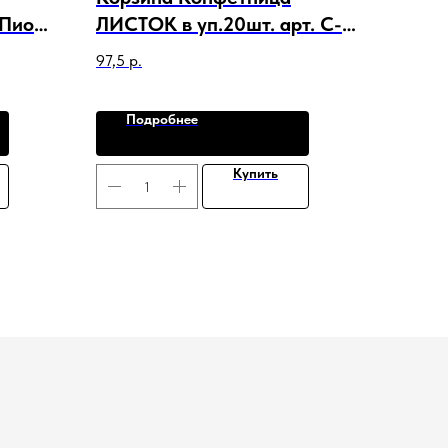
 Пион
ЛИСТОК в уп.20шт. арт. C-
Лента
21061
97,5
р.
Подробнее
Купить