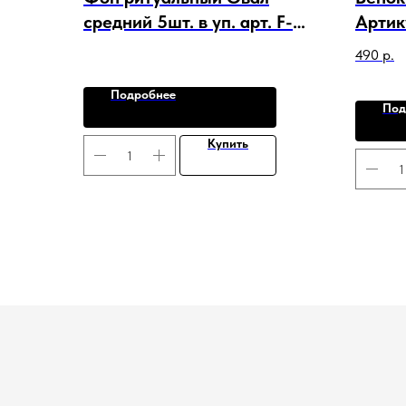
средний 5шт. в уп. арт. F-
Артик
15581
Гвозд
490
р.
Подробнее
Под
Купить