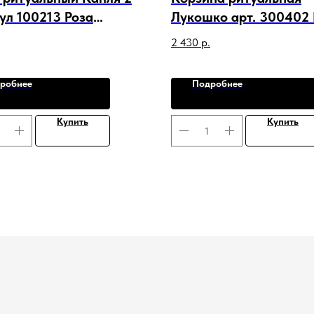
ул 100213 Роза
Лукошко арт. 300402
ика Лист Лента
Лилия Ромашка Лист 
2 430
р.
робнее
Подробнее
Купить
Купить