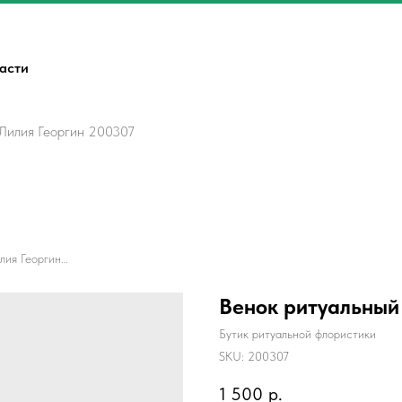
ласти
 Лилия Георгин 200307
Венок ритуальный Овал 3 Лилия Георгин 200307
Венок ритуальный
Бутик ритуальной флористики
SKU:
200307
1 500
р.