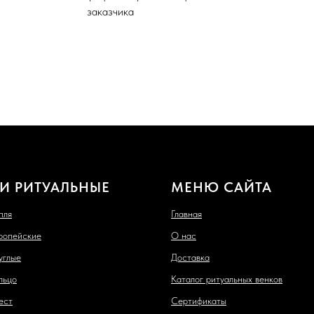
заказчика
И РИТУАЛЬНЫЕ
МЕНЮ САЙТА
пля
Главная
ропейские
О нас
углые
Доставка
льцо
Каталог ритуальных венков
ест
Сертификаты