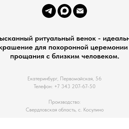
ысканный ритуальный венок - идеаль
крашение для похоронной церемонии
прощания с близким человеком.
Екатеринбург, Первомайская, 56
Телефон: +7 343 207-67-50
Производство:
Свердловская область, с. Косулино