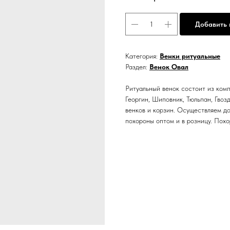
Добавить 
Категория:
Венки ритуальные
Раздел:
Венок Овал
Ритуальный венок состоит из комп
Георгин, Шиповник, Тюльпан, Гво
венков и корзин. Осуществляем до
похороны оптом и в розницу. Похо