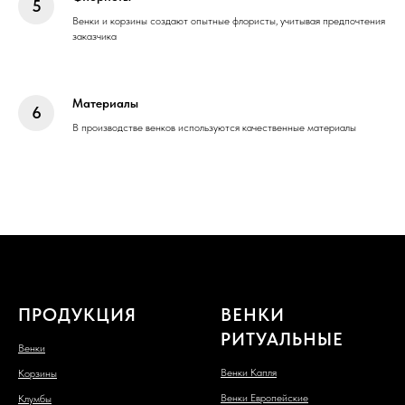
Венки и корзины создают опытные флористы, учитывая предпочтения
заказчика
Материалы
В производстве венков используются качественные материалы
ПРОДУКЦИЯ
ВЕНКИ
РИТУАЛЬНЫЕ
Венки
Венки Капля
Корзины
Венки Европейские
Клумбы