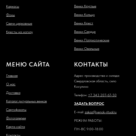
Венки Круглые
Каркасы
Венки Кольцо
Фоны
Венки Крест
Свечи церковные
Венки Сердце
Кресты на могилу
Венки Патриотические
Венки Овальные
МЕНЮ САЙТА
КОНТАКТЫ
Главная
Адрес производства и склада:
Свердловская область, село
О нас
Косулино
Доставка
Телефон:
+7 343 207-67-50
Каталог ритуальных венков
ЗАДАТЬ ВОПРОС
Сертификаты
E-mail:
zakaz@venok-ritual.ru
Фотогалерея
РЕЖИМ РАБОТЫ:
Карта сайта
ПН-ВС 9:00-18:00
Контакты