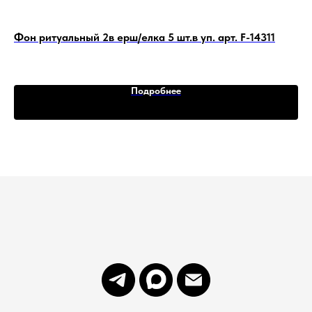
ММ)
Фон ритуальный 2в ерш/елка 5 шт.в уп. арт. F-14311
Фо
Подробнее