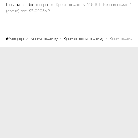
Главная
Все товары
Крест на могилу №8 ВП "Вечная память"
(сосна) арт. KS-0008VP
Main page
Кресты на могилу
Крест из сосны на могилу
Крест на могилу №8 ВП "Вечная память" (сосна) арт. KS-0008VP