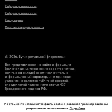
Информационные статьи
Информационные статьи
Нам доверяют
Политика конфиденциальности
© 2026. Бутик ритуальной флористики.
Вся представленная на сайте информация
(включая цены, технические характеристики,
наличие на складе) носит исключительно
информационный характер, и ни при каких
условиях не является публичной офертой,
определяемой положениями статьи 437
Гражданского кодекса РФ.
На этом сайте используются файлы cookie. Продолжая просмотр сайта, вы
разрешаете их использование.
Подробнее
.