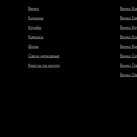
Венки
Венки Ка
Корзины
Венки Ев
Клумбы
Венки Кр
Каркасы
Венки Ко
Фоны
Венки Кр
Свечи церковные
Венки Се
Кресты на могилу
Венки Па
Венки Ов