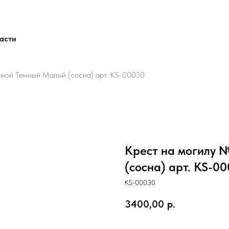
ласти
мой Темный Малый (сосна) арт. KS-00030
Крест на могилу 
(сосна) арт. KS-0
KS-00030
3400,00
р.