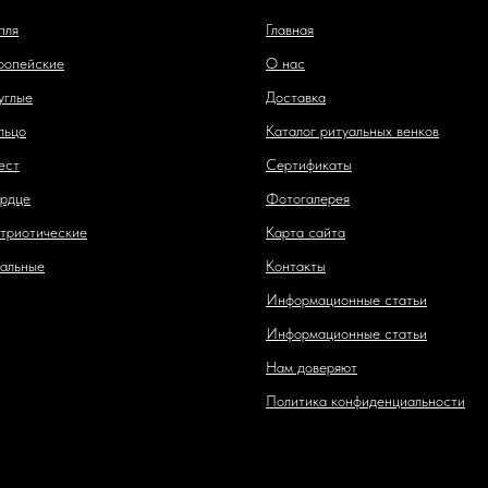
пля
Главная
ропейские
О нас
углые
Доставка
льцо
Каталог ритуальных венков
ест
Сертификаты
рдце
Фотогалерея
триотические
Карта сайта
альные
Контакты
Информационные статьи
Информационные статьи
Нам доверяют
Политика конфиденциальности