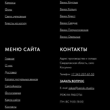
Венки Круглые
Каркасы
Венки Кольцо
Фоны
Венки Крест
Свечи церковные
Венки Сердце
Кресты на могилу
Венки Патриотические
Венки Овальные
МЕНЮ САЙТА
КОНТАКТЫ
Главная
Адрес производства и склада:
Свердловская область, село
О нас
Косулино
Доставка
Телефон:
+7 343 207-67-50
Каталог ритуальных венков
ЗАДАТЬ ВОПРОС
Сертификаты
E-mail:
zakaz@venok-ritual.ru
Фотогалерея
РЕЖИМ РАБОТЫ:
Карта сайта
ПН-ВС 9:00-18:00
Контакты