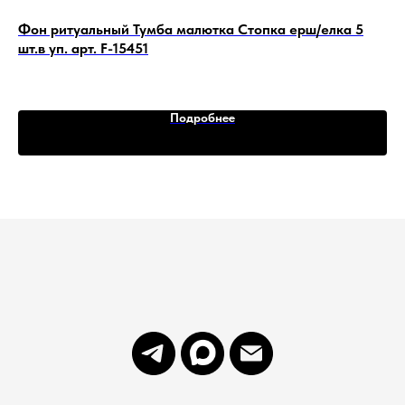
т.
Фон ритуальный Тумба малютка Стопка ерш/елка 5
Фо
шт.в уп. арт. F-15451
ар
Подробнее