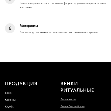
Венки и корзины создают опытные флористы, учитывая предпочтения
заказчика
Материалы
В производстве венков используются качественные материалы
ПРОДУКЦИЯ
ВЕНКИ
РИТУАЛЬНЫЕ
Венки
Венки Капля
Корзины
Венки Европейские
Клумбы