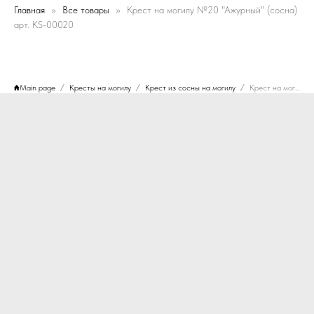
Главная
Все товары
Крест на могилу №20 "Ажурный" (сосна)
арт. KS-00020
Main page
Кресты на могилу
Крест из сосны на могилу
Крест на могилу №20 "Ажурный" (сосна) арт. KS-00020