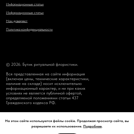
Информационные статьи
Информационные статьи
Нам доверяют
Политика конфиденциальности
© 2026. Бутик ритуальной флористики.
Вся представленная на сайте информация
(включая цены, технические характеристики,
наличие на складе) носит исключительно
информационный характер, и ни при каких
условиях не является публичной офертой,
определяемой положениями статьи 437
Гражданского кодекса РФ.
На этом сайте используются файлы cookie. Продолжая просмотр сайта, вы
разрешаете их использование.
Подробнее
.