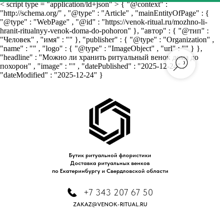
< script type = "application/ld+json" > { "@context" :
"http://schema.org/" , "@type" : "Article" , "mainEntityOfPage" : {
"@type" : "WebPage" , "@id" : "https://venok-ritual.ru/mozhno-li-
hranit-ritualnyy-venok-doma-do-pohoron" }, "автор" : { "@тип" :
"Человек" , "имя" : "" }, "publisher" : { "@type" : "Organization" ,
"name" : "" , "logo" : { "@type" : "ImageObject" , "url" : "" } },
"headline" : "Можно ли хранить ритуальный венок дома до
похорон" , "image" : "" , "datePublished" : "2025-12-24" ,
"dateModified" : "2025-12-24" } ​​
Бутик ритуальной флористики
Доставка ритуальных венков
по Екатеринбургу и Свердловской области
+7 343 207 67 50
ZAKAZ@VENOK-RITUAL.RU